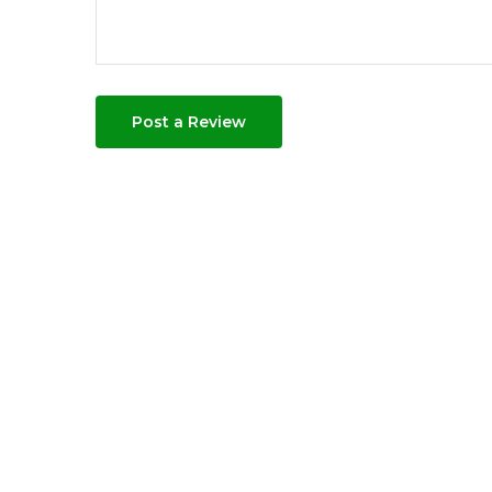
Post a Review