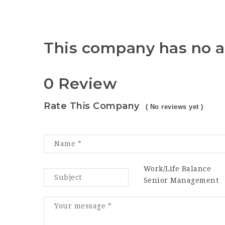
This company has no a
0 Review
Rate This Company
( No reviews yet )
Work/Life Balance
Senior Management