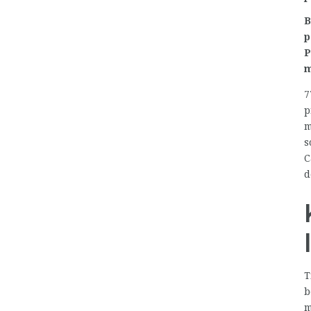
B
p
P
m
7
p
m
s
C
d
T
b
m