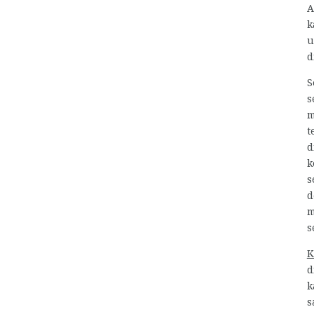
A
k
u
d
S
s
m
t
d
k
s
d
m
s
K
d
k
s