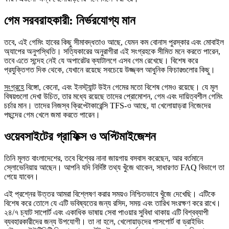
গেম সরবরাহকারী: নির্ভরযোগ্য মান
তবে, এই গেমিং হাবের কিছু সীমাবদ্ধতাও আছে, যেমন কম বোনাস পুরস্কার এবং মোবাইল
অ্যাপের অনুপস্থিতি। সত্যিকারের অনুরাগীরা এই সংগ্রহকে সীমিত মনে করতে পারেন,
তবে এতে সন্দেহ নেই যে অপারেটর ক্যাটালগে এসব গেম রেখেছে। বিশেষ করে
প্রযুক্তিগত দিক থেকে, যেখানে রয়েছে সবচেয়ে উজ্জ্বল আধুনিক ফিচারগুলোর কিছু।
সংগ্রহে
বিঙ্গো, কেনো, এবং ইনস্ট্যান্ট উইন গেমের মতো বিশেষ গেমও রয়েছে। যে মূল
বিষয়গুলো দেখা উচিত, তার মধ্যে রয়েছে তাদের প্রোমোশন, গেম এবং দায়িত্বশীল গেমিং
চর্চার মান। তাদের নিজস্ব ক্রিপ্টোকারেন্সি TFS-ও আছে, যা খেলোয়াড়রা নিজেদের
পছন্দের গেম খেলে জমা করতে পারেন।
ওয়েবসাইটের গ্রাফিক্স ও অপ্টিমাইজেশন
তিনি মূলত বাংলাদেশের, তবে বিশ্বের নানা জায়গায় বসবাস করেছেন, আর বর্তমানে
স্লোভেনিয়ায় আছেন। আপনি যদি নির্দিষ্ট তথ্য খুঁজে থাকেন, সাধারণত FAQ বিভাগে তা
পেয়ে যাবেন।
এই প্রশ্নের উত্তর আমরা বিশ্লেষণ করার সময়ও নিশ্চিতভাবে খুঁজে দেখেছি। এটিকে
বিশেষ করে তোলে যে এটি ভবিষ্যতের জন্য রসিদ, সময় এবং তারিখ সংরক্ষণ করে রাখে।
২৪/৭ চ্যাট সাপোর্ট এবং একাধিক ভাষায় সেবা পাওয়ার সুবিধা থাকায় এটি বিশ্বব্যাপী
ব্যবহারকারীদের জন্য উপযোগী। তা না হলে, খেলোয়াড়দের পাসপোর্ট বা ড্রাইভিং