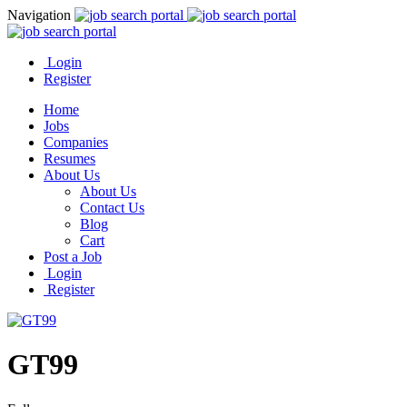
Navigation
Login
Register
Home
Jobs
Companies
Resumes
About Us
About Us
Contact Us
Blog
Cart
Post a Job
Login
Register
GT99