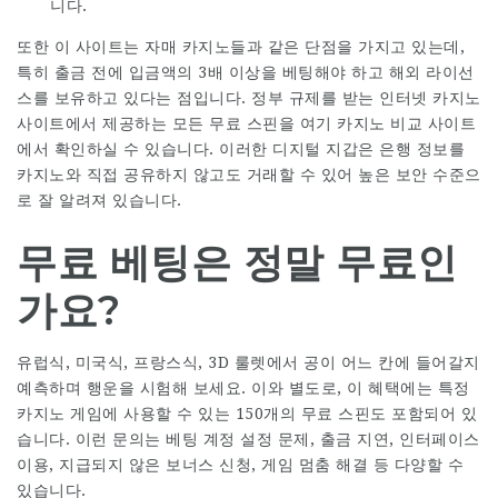
니다.
또한 이 사이트는 자매 카지노들과 같은 단점을 가지고 있는데,
특히 출금 전에 입금액의 3배 이상을 베팅해야 하고 해외 라이선
스를 보유하고 있다는 점입니다. 정부 규제를 받는 인터넷 카지노
사이트에서 제공하는 모든 무료 스핀을 여기 카지노 비교 사이트
에서 확인하실 수 있습니다. 이러한 디지털 지갑은 은행 정보를
카지노와 직접 공유하지 않고도 거래할 수 있어 높은 보안 수준으
로 잘 알려져 있습니다.
무료 베팅은 정말 무료인
가요?
유럽식, 미국식, 프랑스식, 3D 룰렛에서 공이 어느 칸에 들어갈지
예측하며 행운을 시험해 보세요. 이와 별도로, 이 혜택에는 특정
카지노 게임에 사용할 수 있는 150개의 무료 스핀도 포함되어 있
습니다. 이런 문의는 베팅 계정 설정 문제, 출금 지연, 인터페이스
이용, 지급되지 않은 보너스 신청, 게임 멈춤 해결 등 다양할 수
있습니다.