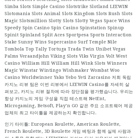
Simba Slots Simple Casino Slotstrike Slotland LEEWIN
Slotomania Slots Animal Slots Kingdom Slots Rush Slots
Magic Slotsmillion Slotty Slots Slotty Vegas Space Wins
Speedy Spin Casino Spin Casino Spinstation Spinup
Spinit Spinland Split Aces Sportpesa Sports Interaction
Stake Sunny Wins Supercasino Surf Temple Nile
Tombola Top Tally Tortuga Trada Twin Unibet Vegas
Palms Veraandjohn Viking Slots Viks Virgin Volt West
Casino William Hill William Hill Wink Slots Winners
Magic Winstar Wintingo Wishmaker Wombat Woo
Casino Worldwinner Yako Yebo Yeti Zarcasino 저희 독립
카지노 리뷰 팀은 이번 리뷰에서 LEEWIN Casino를 자세히 살
펴보고, 카지노 리뷰 절차에 따라 장단점을 평가했습니다. 우리는
항상 카지노의 게임 구성을 직접 테스트해 NetEnt,
Microgaming, Betsoft, Play’n GO 같은 주요 소프트웨어 제공
업체의 최고 타이틀을 제공하는지 확인합니다.
인기 타이틀: European Roulette, American Roulette,
French Roulette, 3D Roulette 게임 베팅과 함께 실제 사람과