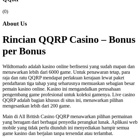
(0)
About Us
Rincian QQRP Casino – Bonus
per Bonus
Wildtornado adalah kasino online berlisensi yang sudah mapan dan
menawarkan lebih dari 6000 game. Untuk penawaran tetap, para
raja dan ratu QQRP mendapat perlakuan kerajaan lewat paket
pendaftaran tiga tahap yang seharusnya memuaskan sebagian besar
pemain kasino online. Kasino ini mengandalkan perusahaan
pengembang game profesional untuk koleksi gamenya. Live casino
QQRP adalah bagian khusus di situs ini, menawarkan pilihan
mengesankan lebih dari 200 game.
Main di All British Casino QQRP menawarkan pilihan permainan
yang beragam dari berbagai penyedia perangkat lunak. Aplikasi web
mobile yang tidak perlu diunduh ini menyediakan hampir semua
game kasino dan berjalan tanpa tersendat atau terlambat.