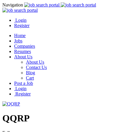
Navigation
Login
Register
Home
Jobs
Companies
Resumes
About Us
About Us
Contact Us
Blog
Cart
Post a Job
Login
Register
QQRP