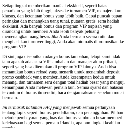
Setiap tingkat memberikan manfaat eksklusif, seperti batas
penarikan yang lebih tinggi, akses ke turnamen VIP, manajer akun
khusus, dan ketentuan bonus yang lebih baik. Capai puncak papan
peringkat dan menangkan uang tunai, putaran gratis, serta hadiah
eksklusif. Ada banyak bonus dan program VIP terpisah yang
dirancang untuk memberi Anda lebih banyak peluang
memenangkan uang besar. Jika Anda bermain secara rutin dan
menghasilkan turnover tinggi, Anda akan otomatis dipromosikan ke
program VIP.
Di sini juga disebutkan adanya bonus tambahan, tetapi kami tidak
tahu apakah ada acara VIP tambahan dan manajer akun pribadi,
seperti yang bisa ditemukan di program VIP lainnya. Anda bisa
menantikan bonus reload yang menarik untuk menambah deposit,
promo cashback yang memberi Anda kesempatan kedua untuk
menang, dan turnamen seru dengan total hadiah besar yang menguji
kemampuan Anda melawan pemain lain. Semua syarat dan batasan
tercantum di bonus itu sendiri; baca dengan saksama sebelum mulai
bermain.
Ini termasuk halaman FAQ yang
menjawab semua pertanyaan
tentang topik seperti bonus, pendaftaran, dan penangguhan. Pilihan
metode pembayaran yang luas dan bonus sambutan besar memberi
keleluasaan bagi semua pemain Irlandia, apa pun tingkat keahlian
mereka.