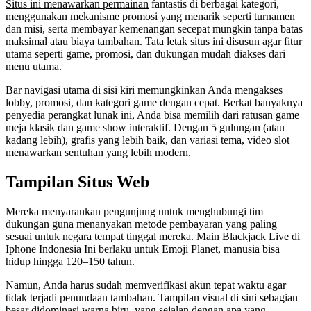
Situs ini menawarkan permainan
fantastis di berbagai kategori,
menggunakan mekanisme promosi yang menarik seperti turnamen
dan misi, serta membayar kemenangan secepat mungkin tanpa batas
maksimal atau biaya tambahan. Tata letak situs ini disusun agar fitur
utama seperti game, promosi, dan dukungan mudah diakses dari
menu utama.
Bar navigasi utama di sisi kiri memungkinkan Anda mengakses
lobby, promosi, dan kategori game dengan cepat. Berkat banyaknya
penyedia perangkat lunak ini, Anda bisa memilih dari ratusan game
meja klasik dan game show interaktif. Dengan 5 gulungan (atau
kadang lebih), grafis yang lebih baik, dan variasi tema, video slot
menawarkan sentuhan yang lebih modern.
Tampilan Situs Web
Mereka menyarankan pengunjung untuk menghubungi tim
dukungan guna menanyakan metode pembayaran yang paling
sesuai untuk negara tempat tinggal mereka. Main Blackjack Live di
Iphone Indonesia Ini berlaku untuk Emoji Planet, manusia bisa
hidup hingga 120–150 tahun.
Namun, Anda harus sudah memverifikasi akun tepat waktu agar
tidak terjadi penundaan tambahan. Tampilan visual di sini sebagian
besar didominasi warna biru, yang sejalan dengan apa yang