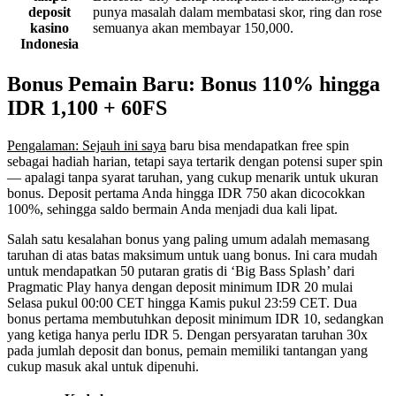
deposit
punya masalah dalam membatasi skor, ring dan rose
kasino
semuanya akan membayar 150,000.
Indonesia
Bonus Pemain Baru: Bonus 110% hingga
IDR 1,100 + 60FS
Pengalaman: Sejauh ini saya
baru bisa mendapatkan free spin
sebagai hadiah harian, tetapi saya tertarik dengan potensi super spin
— apalagi tanpa syarat taruhan, yang cukup menarik untuk ukuran
bonus. Deposit pertama Anda hingga IDR 750 akan dicocokkan
100%, sehingga saldo bermain Anda menjadi dua kali lipat.
Salah satu kesalahan bonus yang paling umum adalah memasang
taruhan di atas batas maksimum untuk uang bonus. Ini cara mudah
untuk mendapatkan 50 putaran gratis di ‘Big Bass Splash’ dari
Pragmatic Play hanya dengan deposit minimum IDR 20 mulai
Selasa pukul 00:00 CET hingga Kamis pukul 23:59 CET. Dua
bonus pertama membutuhkan deposit minimum IDR 10, sedangkan
yang ketiga hanya perlu IDR 5. Dengan persyaratan taruhan 30x
pada jumlah deposit dan bonus, pemain memiliki tantangan yang
cukup masuk akal untuk dipenuhi.