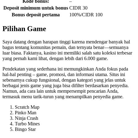
Kode bonus:
–
Deposit minimum untuk bonus
CIDR 30
Bonus deposit pertama
100%/CIDR 100
Pilihan Game
Saya datang dengan harapan tinggi karena mendengar banyak hal
bagus tentang komunitas pemain, dan ternyata benar—semuanya
luar biasa. Faktanya, kasino ini memiliki salah satu koleksi terbesar
yang pernah kami lihat, dengan lebih dari 6.000 game.
Pendekatan yang sederhana ini memungkinkan Anda fokus pada
hal-hal penting – game, promosi, dan informasi utama. Situs ini
sebenarnya cukup fungsional, dengan kategori yang jelas untuk
berbagai jenis game yang juga bisa difilter berdasarkan penyedia.
Namun, ada cara lain untuk mempersempit pencarian Anda,
termasuk menu tarik-turun yang menampilkan penyedia game.
Scratch Map
Pinko Man
Ninja Crash
Turbo Mines
Bingo Star