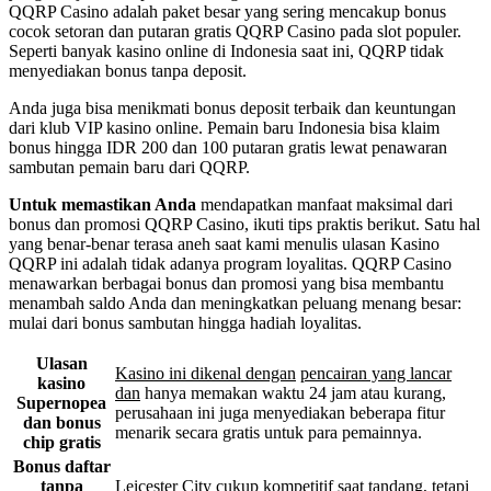
QQRP Casino adalah paket besar yang sering mencakup bonus
cocok setoran dan putaran gratis QQRP Casino pada slot populer.
Seperti banyak kasino online di Indonesia saat ini, QQRP tidak
menyediakan bonus tanpa deposit.
Anda juga bisa menikmati bonus deposit terbaik dan keuntungan
dari klub VIP kasino online. Pemain baru Indonesia bisa klaim
bonus hingga IDR 200 dan 100 putaran gratis lewat penawaran
sambutan pemain baru dari QQRP.
Untuk memastikan Anda
mendapatkan manfaat maksimal dari
bonus dan promosi QQRP Casino, ikuti tips praktis berikut. Satu hal
yang benar-benar terasa aneh saat kami menulis ulasan Kasino
QQRP ini adalah tidak adanya program loyalitas. QQRP Casino
menawarkan berbagai bonus dan promosi yang bisa membantu
menambah saldo Anda dan meningkatkan peluang menang besar:
mulai dari bonus sambutan hingga hadiah loyalitas.
Ulasan
Kasino ini dikenal dengan
pencairan yang lancar
kasino
dan
hanya memakan waktu 24 jam atau kurang,
Supernopea
perusahaan ini juga menyediakan beberapa fitur
dan bonus
menarik secara gratis untuk para pemainnya.
chip gratis
Bonus daftar
tanpa
Leicester City cukup kompetitif saat tandang, tetapi