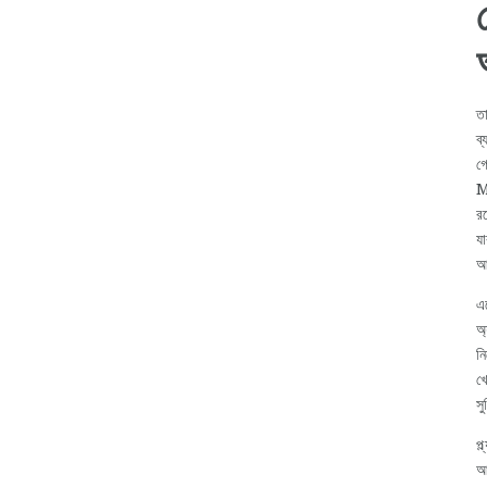
ত
ব
গ
M
র
য
আ
এ
অ্
ন
খ
স
প
আ