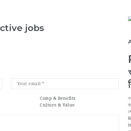
ctive jobs
এ
Comp & Benefits
হ
Culture & Value
গ
R
i