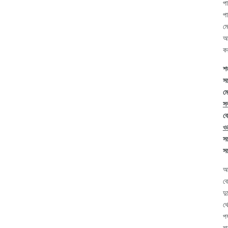
প
প
ম
আ
ক
শ
সর
মে
সর
ব
ওয
সর
সর
আ
ব
দ
থ
প