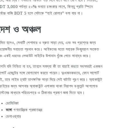
বে, আর ফ্রি স্পিনগুলো পরবর্তী পাঁচ দিনে ধাপে ধাপে যোগ হবে। নিশ্চয়ই,
DT 3,000 পর্যন্ত ৫০% শুনতে চমৎকার লাগে, কিন্তু প্রতি স্পিনে
র্বোচ্চ বাজি BDT 5 হলে সেটাকে “হাই রোলার” বলা যায় না।
দেশ ও অঞ্চল
ীমিত হলেও, সেবাটি পেশাদার ও দ্রুত সাড়া দেয়, এবং সব প্রশ্নের জন্য
্রয়োজনীয় সহায়তা প্রদান করে। আইকনের মতো সহায়ক ভিজ্যুয়াল সংকেত
বং একই ধরনের লেআউট সাইটের উপাদান খুঁজে পেতে সাহায্য করে।
পনি যদি নিশ্চিত না হন, তাহলে সমস্যা কী তা যাচাই করতে সবসময়ই একজন
াপোর্ট এজেন্টের সঙ্গে যোগাযোগ করতে পারেন। দুঃখজনকভাবে, ফোন সাপোর্ট
েই, তবে লাইভ চ্যাট তাৎক্ষণিক সাড়া দিয়ে সেই ঘাটতি পূরণ করে। অ্যাকাউন্ট
াচাইয়ের জন্য আপনার অ্যাকাউন্ট এলাকায় থাকা নিরাপদ ডকুমেন্ট আপলোড
িস্টেমের মাধ্যমে পরিচয়পত্র ও ঠিকানার প্রমাণ জমা দিতে হবে।
ডোমিনিকা
কঙ্গো
গণতান্ত্রিক প্রজাতন্ত্র
ডেলাওয়্যার