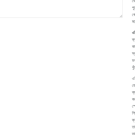
ঘ
প
খ
ম
এ
ক
ক
স
ড
খ
এ
হ
ব
কর
স
প
ক
ত
ত