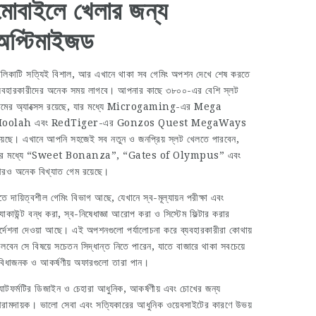
মোবাইলে খেলার জন্য
অপ্টিমাইজড
ালিকাটি সত্যিই বিশাল, আর এখানে থাকা সব গেমিং অপশন দেখে শেষ করতে
্যবহারকারীদের অনেক সময় লাগবে। আপনার কাছে ৩৮০০-এর বেশি স্লট
েমের অ্যাক্সেস রয়েছে, যার মধ্যে Microgaming-এর Mega
oolah এবং RedTiger-এর Gonzos Quest MegaWays
য়েছে। এখানে আপনি সহজেই সব নতুন ও জনপ্রিয় স্লট খেলতে পারবেন,
ার মধ্যে “Sweet Bonanza”, “Gates of Olympus” এবং
রও অনেক বিখ্যাত গেম রয়েছে।
তে দায়িত্বশীল গেমিং বিভাগ আছে, যেখানে স্ব-মূল্যায়ন পরীক্ষা এবং
যাকাউন্ট বন্ধ করা, স্ব-নিষেধাজ্ঞা আরোপ করা ও সিস্টেম ফিল্টার করার
ির্দেশনা দেওয়া আছে। এই অপশনগুলো পর্যালোচনা করে ব্যবহারকারীরা কোথায়
েলবেন সে বিষয়ে সচেতন সিদ্ধান্ত নিতে পারেন, যাতে বাজারে থাকা সবচেয়ে
ুবিধাজনক ও আকর্ষণীয় অফারগুলো তারা পান।
্ল্যাটফর্মটির ডিজাইন ও চেহারা আধুনিক, আকর্ষণীয় এবং চোখের জন্য
রামদায়ক। ভালো সেবা এবং সত্যিকারের আধুনিক ওয়েবসাইটের কারণে উভয়