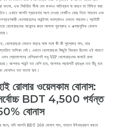
রা ভালো, এবং নির্ধারিত সীমা যেন কখনও অতিক্রম না করেন তা নিশ্চিত করা
চিত। এখানে আপনি প্রচারণায় অংশ নেওয়া গেমটিও বেছে নিতে পারবেন এবং
ংশগ্রহণকারী খেলোয়াড়দের পয়েন্টসহ অবস্থানও দেখতে পারবেন। প্রতিটি
্তরে খেলোয়াড়দের আনন্দের জন্য আলাদা পুরস্কার ও এক্সক্লুসিভ বোনাস
য়েছে।
বে, খেলোয়াড়রা লেভেল বাড়ার সঙ্গে সঙ্গে কী কী পুরস্কার পান, তার
িস্তারিত তালিকা নেই। এখানে খেলোয়াড়রা কিছুটা বিরক্ত ছিলেন এই কারণে
ে এসব প্রোমোশনের বেশিরভাগই শুধু VIP খেলোয়াড়দের জন্যই রাখা
য়েছে। আপনার পয়েন্ট যত বেশি হবে, আপনার লয়্যালটি র‍্যাঙ্ক তত উঁচু হবে
বং বোনাসও তত ভালো হবে।
হাই রোলার ওয়েলকাম বোনাস:
সর্বোচ্চ BDT 4,500 পর্যন্ত
50% বোনাস
র মানে, যদি আপনি BDT 100 বোনাস পান, তাহলে উইথড্রয়াল করতে