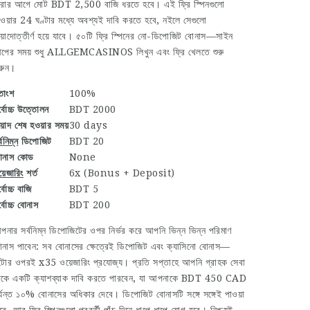
ারার আগে মোট BDT 2,500 বাজি ধরতে হবে। এই ফ্রি স্পিনগুলো
াওয়ার 24 ঘণ্টার মধ্যে অবশ্যই দাবি করতে হবে, নইলে সেগুলো
েয়াদোত্তীর্ণ হয়ে যাবে। ৫০টি ফ্রি স্পিনের নো-ডিপোজিট বোনাস—সাইন
পের সময় শুধু ALLGEMCASINOS লিখুন এবং ফ্রি খেলতে শুরু
রুন।
তাংশ
100%
্বোচ্চ
উত্তোলন
BDT 2000
য়াদ শেষ হওয়ার সময়
30 days
্বনিম্ন
ডিপোজিট
BDT 20
োনাস কোড
None
়েজারিং
শর্ত
6x (Bonus + Deposit)
্বোচ্চ বাজি
BDT 5
্বোচ্চ বোনাস
BDT 200
পনার সর্বনিম্ন ডিপোজিটের ওপর নির্ভর করে আপনি ভিন্ন ভিন্ন পরিমাণ
োনাস পাবেন: সব বোনাসের ক্ষেত্রেই ডিপোজিট এবং ক্যাসিনো বোনাস—
ুটোর ওপরই x35 ওয়েজারিং প্রযোজ্য। প্রতি সপ্তাহে আপনি গ্রাহক সেবা
েকে একটি ক্যাশব্যাক দাবি করতে পারবেন, যা আপনাকে BDT 450 CAD
র্যন্ত ১০% বোনাসের অধিকার দেবে। ডিপোজিট বোনাসটি সঙ্গে সঙ্গেই পাওয়া