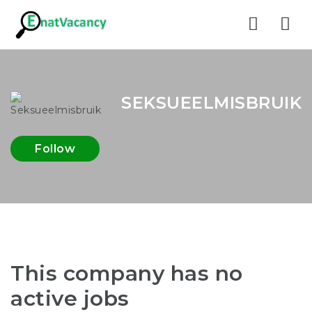
Nav
SEKSUEELMISBRUIK
Follow
This company has no
active jobs