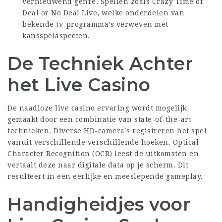
vernieuwend genre. Spellen zoals Crazy Time of
Deal or No Deal Live, welke onderdelen van
bekende tv-programma’s verweven met
kansspelaspecten.
De Techniek Achter
het Live Casino
De naadloze live casino ervaring wordt mogelijk
gemaakt door een combinatie van state-of-the-art
technieken. Diverse HD-camera’s registreren het spel
vanuit verschillende verschillende hoeken. Optical
Character Recognition (OCR) leest de uitkomsten en
vertaalt deze naar digitale data op je scherm. Dit
resulteert in een eerlijke en meeslepende gameplay.
Handigheidjes voor