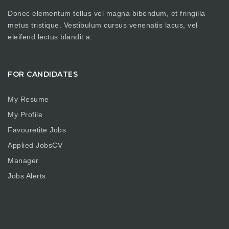
Donec elementum tellus vel magna bibendum, et fringilla
metus tristique. Vestibulum cursus venenatis lacus, vel
eleifend lectus blandit a.
FOR CANDIDATES
My Resume
My Profile
Favouretite Jobs
Applied JobsCV
Manager
Jobs Alerts