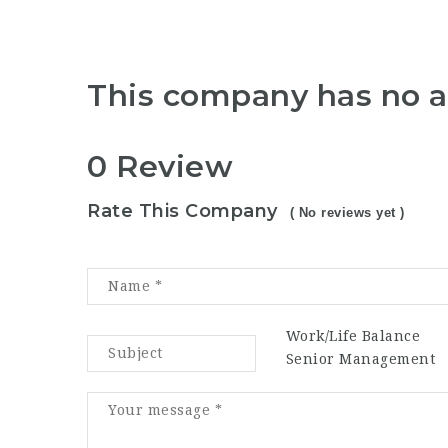
This company has no a
0 Review
Rate This Company
( No reviews yet )
Work/Life Balance
Senior Management