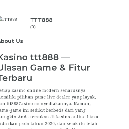
TTT888
(0)
About Us
Kasino ttt888 —
Ulasan Game & Fitur
Terbaru
etiap kasino online modern seharusnya
emiliki pilihan game live dealer yang layak,
an ttt888Casino menyediakannya. Namun,
ame-game ini sedikit berbeda dari yang
ungkin Anda temukan di kasino online biasa.
idirikan pada tahun 2020, dan sejak itu telah