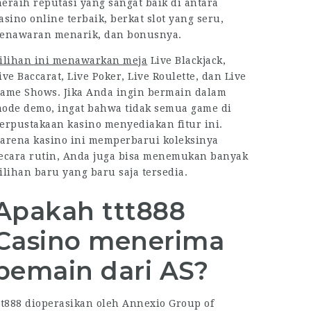
eraih reputasi yang sangat baik di antara
asino online terbaik, berkat slot yang seru,
enawaran menarik, dan bonusnya.
ilihan ini menawarkan meja
Live Blackjack,
ive Baccarat, Live Poker, Live Roulette, dan Live
ame Shows. Jika Anda ingin bermain dalam
ode demo, ingat bahwa tidak semua game di
erpustakaan kasino menyediakan fitur ini.
arena kasino ini memperbarui koleksinya
ecara rutin, Anda juga bisa menemukan banyak
ilihan baru yang baru saja tersedia.
Apakah ttt888
Casino menerima
pemain dari AS?
tt888 dioperasikan oleh Annexio Group of