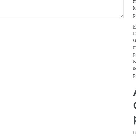
m
k
p
P
L
G
m
p
K
s
p
t