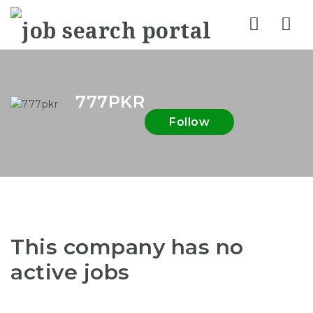
Nav
777PKR
Follow
This company has no
active jobs