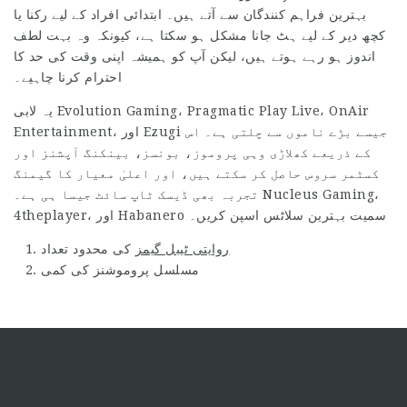
بہترین فراہم کنندگان سے آتے ہیں۔ ابتدائی افراد کے لیے رکنا یا
کچھ دیر کے لیے ہٹ جانا مشکل ہو سکتا ہے، کیونکہ وہ بہت لطف
اندوز ہو رہے ہوتے ہیں، لیکن آپ کو ہمیشہ اپنی وقت کی حد کا
احترام کرنا چاہیے۔
یہ لابی Evolution Gaming، Pragmatic Play Live، OnAir
Entertainment، اور Ezugi جیسے بڑے ناموں سے چلتی ہے۔ اس
کے ذریعے کھلاڑی وہی پروموز، بونسز، بینکنگ آپشنز اور
کسٹمر سروس حاصل کر سکتے ہیں، اور اعلیٰ معیار کا گیمنگ
تجربہ بھی ڈیسک ٹاپ سائٹ جیسا ہی ہے۔ Nucleus Gaming،
4theplayer، اور Habanero سمیت بہترین سلاٹس اسپن کریں۔
روایتی ٹیبل گیمز
کی محدود تعداد
مسلسل پروموشنز کی کمی