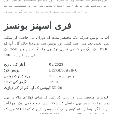
پروموشنز کی ہر طرح کی اقسام ملیں گی جو اس کیسینو سائٹ
پر آپ کے تجربے میں کچھ مزید اضافہ کرتی ہیں۔
فری اسپنز بونسز
آپ یہ بونس صرف ایک مختصر مدت کے دوران ہی حاصل کر سکتے
ہیں، یعنی بعد میں اسے کسی اور بونس سے بدل دیا جائے گا۔ آپ کو
ایک الگ پیر کے دن کا ری لوڈ بھی ملے گا، جس میں 50% تک PKR
150 کی پیشکش ہے۔
03/2023
آغاز کی تاریخ
BETGETCASINO
بونس کوڈ
100 بونس اسپنز
پہلا ڈپازٹ بونس
1600
گیمز کی تعداد
PKR 20
بونس کے لیے کم از کم ڈپازٹ
یہ بھی VIP لیولز پر منحصر ہے، اور زیادہ ڈپازٹس کے ساتھ کھلاڑی
زیادہ مفت اسپنز بھی حاصل کر سکتے ہیں، جو واقعی ایک اچھا آفر
ہے۔ اگر ایسا ہے تو کیسینو آپ کے دوسرے ڈپازٹ کو 100% میچ کے