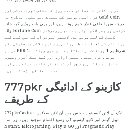
اگر یہ کافی نہ تھا تو مجھے روزانہ سلاٹس ٹورنامنٹس اور
فری اسپن بونسز کی بہتات بھی ملی۔ اس طرح ہر Gold Coin
درجے میں اضافی فنڈز جمع ہوتے ہیں، اور یہی بات ریڈیم کیے جانے
والے Fortune Coin کرنسی پر بھی لاگو ہوتی ہے، جو پروموشنل
کھیل کے لیے ہوتی ہے۔ لائلٹی لیولز آپ کے جمع کیے گئے
پوائنٹس کی تعداد سے طے ہوتے ہیں، اور سلاٹس پر حقیقی رقم
کی ہر PKR 15 شرط پر 1 پوائنٹ دیا جاتا ہے۔ ان میں ویلکم
بونس، فری بیٹس، بہتر اوڈز، اور کیش بیک آفرز وغیرہ
شامل ہو سکتے ہیں، جو آپ کو اضافی فائدہ دیتے ہیں اور
ممکنہ منافع بڑھاتے ہیں۔
777pkr کازینو کے ادائیگی
کے طریقے
777pkrCasino ایک آن لائن کیسینو ہے جس میں آن لائن سلاٹس،
ٹیبل گیمز اور لائیو کیسینو کی وسیع اقسام موجود ہیں، اور اسے
NetEnt، Microgaming، Play’n GO اور Pragmatic Play