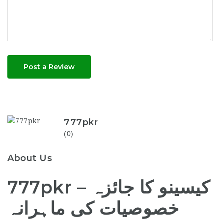
Post a Review
777pkr
(0)
About Us
777pkr کیسینو کا جائزہ –
خصوصیات کی ماہرانہ