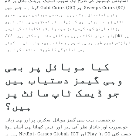
اسٹیکس کیسینوز کی طرح ایک سویپ اسٹیک آپریٹنگ ماڈل پر کام
کرتا ہے، جس میں Gold Coins (GC) اور Sweeps Coins (SC)
دونوں استعمال ہوتے ہیں۔ بہت سی صورتوں میں یہ حدیں
اتنی زیادہ ہوتی ہیں کہ زیادہ تر کھلاڑیوں پر اثر نہیں
پڑتا، لیکن کچھ کیسینوز جیت یا رقم نکلوانے کی ایسی
پابندیاں لگاتے ہیں جو کافی سخت ہو سکتی ہیں۔ 777pkr پر
ڈپازٹس فوری طور پر پراسیس ہو جاتے ہیں، چاہے آپ نے کوئی
بھی ادائیگی کا طریقہ منتخب کیا ہو۔
کیا موبائل پر بھی
وہی گیمز دستیاب ہیں
جو ڈیسک ٹاپ سائٹ پر
ہیں؟
درحقیقت، بہت سی گیمز موبائل اسکرین پر اور بھی زیادہ
خوبصورت اور جاندار نظر آتی ہیں اور انہیں کھیلنا بھی آسان ہوتا
ہے۔ یہ NetEnt، Games Global، IGT اور Play ‘n GO جیسے کئی