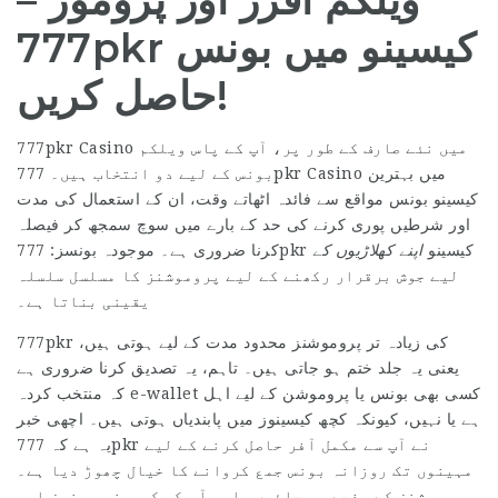
ویلکم آفرز اور پروموز –
777pkr کیسینو میں بونس
حاصل کریں!
777pkr Casino میں نئے صارف کے طور پر، آپ کے پاس ویلکم
بونس کے لیے دو انتخاب ہیں۔ 777pkr Casino میں بہترین
کیسینو بونس مواقع سے فائدہ اٹھاتے وقت، ان کے استعمال کی مدت
اور شرطیں پوری کرنے کی حد کے بارے میں سوچ سمجھ کر فیصلہ
777pkr کیسینو
اپنے کھلاڑیوں کے
کرنا ضروری ہے۔ موجودہ بونسز:
لیے جوش برقرار رکھنے کے لیے پروموشنز کا مسلسل سلسلہ
یقینی بناتا ہے۔
777pkr کی زیادہ تر پروموشنز محدود مدت کے لیے ہوتی ہیں،
یعنی یہ جلد ختم ہو جاتی ہیں۔ تاہم، یہ تصدیق کرنا ضروری ہے
کہ منتخب کردہ e-wallet کسی بھی بونس یا پروموشن کے لیے اہل
ہے یا نہیں، کیونکہ کچھ کیسینوز میں پابندیاں ہوتی ہیں۔ اچھی خبر
یہ ہے کہ 777pkr نے آپ سے مکمل آفر حاصل کرنے کے لیے
مہینوں تک روزانہ بونس جمع کروانے کا خیال چھوڑ دیا ہے۔
پروموشنز کے صفحے پر جائیں، اور آپ کو کیسینو بونسز اور