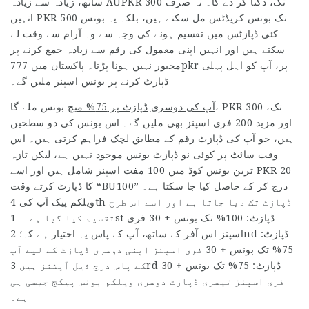
ساتھ، زیادہ سے زیادہ AUPKR 300 تک، دگنا کر دے گا۔ نہ صرف
انہیں PKR 500 تک بونس کریڈٹس مل سکتے ہیں، بلکہ یہ بونس
کئی ڈپازٹس میں تقسیم ہونے کی وجہ سے وہ آرام سے وقت لے
سکتے ہیں اور انہیں اپنی معمول کی رقم سے زیادہ جمع کرنے پر
مجبور نہیں ہونا پڑتا۔ پاکستان میں 777pkr پر، آپ کو اہل پہلی
ڈپازٹ کرنے پر بونس اسپنز ملیں گے۔
آپ کی دوسری
ڈپازٹ پر 75% میچ
بونس ملے گا، PKR 300 تک،
اور مزید 200 فری اسپنز بھی ملیں گے۔ اس بونس کی دو سطحیں
ہیں، جو آپ کی ڈپازٹ رقم کے مطابق لچک فراہم کرتی ہیں۔ اس
وقت سائٹ پر کوئی نو ڈپازٹ بونس موجود نہیں ہے، لیکن تازہ
ترین بونس کوڈ میں 100 مفت اسپنز شامل ہیں اور اسے PKR 20
کا ڈپازٹ کرتے وقت “BU100” درج کر کے حاصل کیا جا سکتا ہے۔
ویلکم پیک آپ کی 4th ڈپازٹ تک دیا جاتا ہے اور اسے اس طرح
تقسیم کیا گیا ہے… 1st ڈپازٹ: 100% تک بونس + 30 فری
اسپنز اس آفر کے ساتھ، آپ کے پاس یہ اختیار ہے کہ؛ 2nd ڈپازٹ:
75% تک بونس + 30 فری اسپنز اپنی دوسری ڈپازٹ کے لیے آپ
کے پاس درج ذیل آپشنز ہیں 3rd ڈپازٹ: 75% تک بونس + 30
فری اسپنز تیسری ڈپازٹ دوسری ویلکم بونس پیکج جیسی ہی
ہے۔