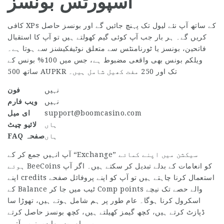
اسپورٹس بونسز
کافی XPs کے ساتھ آپ نئے لیول تک پہنچ جائیں گے اور بونسز حاصل
کریں گے۔ ہر بار جب آپ کوئی گیم کھولتے ہیں تو آپ کا استقبال
فاتحین، بونسز یا ٹورنامنٹس سے متعلق نوٹیفکیشنز سے ہوتا ہے۔
ویلکم بونس بھی واقعی مضبوط ہے، جس میں 100% بونس کے
ساتھ 500 AUPKR تک اور 250 مفت کھیل شامل ہیں۔
نہیں
فون
نہیں
ویب فارم
support@boomcasino.com
ای میل
ہاں
لائیو چیٹ
ہاں
FAQ صفحہ
آپ انہیں جمع کر کے “Exchange” سیکشن میں اپنے کمائے
ہوئے BeeCoins کو انعامات کے بدلے تبدیل کر سکتے ہیں۔ اگر آپ
اپنے credits استعمال کرنا چاہتے ہیں تو آپ کو اپنے پروفائل صفحے
کے Balance ٹیب میں جا کر Comp points والے حصے تک نیچے
اسکرول کرنا ہوگا۔ عام طور پر ہم شامل ہوتے ہیں، تھوڑا سا
ڈپازٹ کرتے ہیں، کچھ گیمز کھیلتے ہیں، کچھ بونسز حاصل کرتے
ہیں، اور پھر واپس نہیں آتے۔