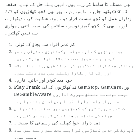
بھی مسئلے کا سامنا کر رہے ہوں، انہیں پہلے حل کے لیے یہ صفحہ
دیکھنا چاہیے۔ تاہم، ہم نے پھر بھی کچھ کھلاڑیوں کو 777pkr کے
ودڈرال عمل کو کچھ سست قرار دیتے ہوئے شکایت کرتے دیکھا ہے،
اور یہ بھی کہ کچھ گیمز دوسرے سائٹس کی نسبت اتنی ہمواری
سے نہیں کھلتیں۔
کم عمر افراد سے بچاؤ کے ٹولز۔
جوئے بازوں کے لیے سیلف ایکسکلوژن دستیاب ہے جو
کیسینو سے طویل مدت کا وقفہ لینا چاہتے ہیں۔
ریئلٹی چیک ٹولز کھلاڑیوں کو اب تک خرچ ہونے والے وقت
اور رقم کا ریکارڈ رکھنے میں مدد دیتے ہیں۔
خود مدد کوئز اور جائزہ فارم۔
Play Frank نے
کھلاڑیوں کے لیے GamStop، GamCare، اور
BeGambleAware جیسے جوئے سے متعلق سپورٹ اداروں
سے براہِ راست رابطہ کرنا بھی آسان بنا دیا ہے۔
کسٹمر سپورٹ ٹیم کو کھلاڑیوں میں مسئلہ بننے والی
جوئے کی عادات پہچاننے کی تربیت دی گئی ہے۔
ذمہ دارانہ جوا کھیلنے کی رہنمائی کا صفحہ۔
ڈپازٹ کی حدیں
کھلاڑیوں کو اپنے بجٹ میں رہنے میں مدد
دیتی ہیں۔