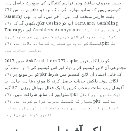
جیسے معروف سافٹ ویئر فراہم کنندگان کی سپورٹ حاصل ہے۔
کیسینو ریویو کے
ساتھ موازنہ کرنے کے لیے دو
777pkr
ہم نے اس
iGaming پلیٹ فارمز منتخب کیے ہیں۔ آخر میں، آپ یہ بھی
دیکھیں گے کہ 777pkr Casino آپ کو GamCare، Gambling
Therapy، اور Gamblers Anonymous کی طرف ری ڈائریکٹ
کرتا ہے۔ جدید آن لائن کیسینو کے طور پر جو جدید ترین
گیمنگ کو جاپانی فنکاری کے ساتھ ملاتا ہے، 777pkr ایک
پرکشش انتخاب ہے۔
2017 میں، AskGamb l ers نے 777pkr کو دنیا کا بہترین
مجموعی آن لائن کیسینو قرار دیا، اور اس کیسینو کی 4. یہ سب آپ
کو ہر موقع پر 777pkr کے قابلِ اعتماد آن لائن کیسینو میں شرط
لگاتے ہوئے دلکش جذبات حاصل کرنے کا موقع دیتا ہے، چاہے آپ
آفیشل ویب سائٹ منتخب کریں یا ایک فعال موبائل ورژن۔ 57 گیم
اسٹوڈیوز کے ساتھ شراکت میں، 777pkr ایک متنوع اور اعلیٰ
معیار کا گیمنگ تجربہ فراہم کرتا ہے۔ 777pkr نے گیم
ڈویلپرز کے معاملے میں صرف صنعت کے بہترین اور معتبر
ناموں کو شامل کیا ہے۔