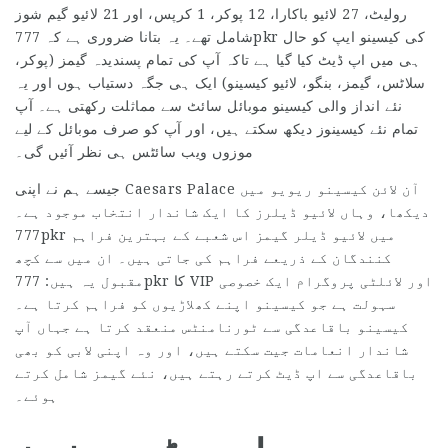
رولیٹ، 27 لائیو باکارا، 12 پوکر، 1 کرپس، اور 21 لائیو گیم شوز
شامل تھے۔ یہ بتانا ضروری ہے کہ 777pkr کی کیسینو ایپ کو حال
ہی میں اپ ڈیٹ کیا گیا ہے تاکہ آپ کی تمام پسندیدہ گیمز (پوکر،
سلاٹس، گیمز، بنگو، لائیو کیسینو) ایک ہی جگہ دستیاب ہوں اور یہ
نئے انداز والی کیسینو موبائل سائٹ سے مماثلت رکھتی ہے۔ آپ
تمام نئے کیسینوز دیکھ سکتے ہیں، اور آپ کو صرف موبائل کے لیے
موزوں ویب سائٹس ہی نظر آئیں گی۔
جیسے ہم نے اپنی Caesars Palace آن لائن کیسینو ریویو میں
دیکھا، وہاں لائیو ڈیلرز کا ایک شاندار انتخاب موجود ہے۔
777pkr میں لائیو ڈیلر گیمز اس شعبے کے بہترین فراہم
کنندگان کے ذریعے فراہم کی جاتی ہیں۔ ان میں سے کچھ
مقبول یہ ہیں: 777pkr کا VIP اور لائلٹی پروگرام ایک خصوصی
سہولت ہے جو کیسینو اپنے کھلاڑیوں کو فراہم کرتا ہے۔
کیسینو باقاعدگی سے ٹورنامنٹس منعقد کرتا ہے جہاں آپ
شاندار انعامات جیت سکتے ہیں، اور وہ اپنی لابی کو بھی
باقاعدگی سے اپ ڈیٹ کرتے رہتے ہیں، نئے گیمز شامل کرتے
ہوئے۔