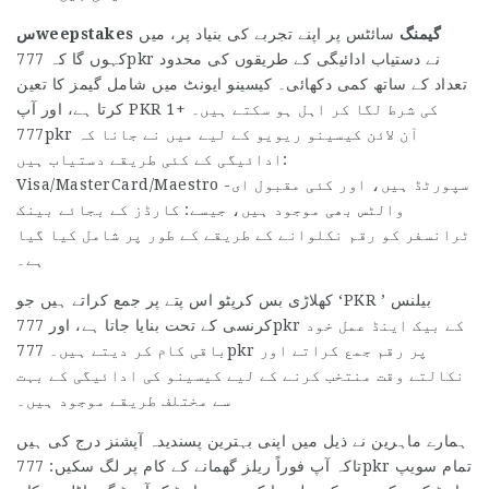
سweepstakes گیمنگ
سائٹس پر اپنے تجربے کی بنیاد پر، میں
کہوں گا کہ 777pkr نے دستیاب ادائیگی کے طریقوں کی محدود
تعداد کے ساتھ کمی دکھائی۔ کیسینو ایونٹ میں شامل گیمز کا تعین
کرتا ہے، اور آپ PKR 1+ کی شرط لگا کر اہل ہو سکتے ہیں۔
777pkr آن لائن کیسینو ریویو کے لیے میں نے جانا کہ
ادائیگی کے کئی طریقے دستیاب ہیں:
Visa/MasterCard/Maestro سپورٹڈ ہیں، اور کئی مقبول ای-
والٹس بھی موجود ہیں، جیسے: کارڈز کے بجائے بینک
ٹرانسفر کو رقم نکلوانے کے طریقے کے طور پر شامل کیا گیا
ہے۔
کھلاڑی بس کرپٹو اس پتے پر جمع کراتے ہیں جو ‘PKR ’ بیلنس
کرنسی کے تحت بنایا جاتا ہے، اور 777pkr کے بیک اینڈ عمل خود
باقی کام کر دیتے ہیں۔ 777pkr پر رقم جمع کراتے اور
نکالتے وقت منتخب کرنے کے لیے کیسینو کی ادائیگی کے بہت
سے مختلف طریقے موجود ہیں۔
ہمارے ماہرین نے ذیل میں اپنی بہترین پسندیدہ آپشنز درج کی ہیں
تاکہ آپ فوراً ریلز گھمانے کے کام پر لگ سکیں: 777pkr تمام سویپ