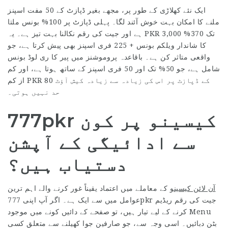
ایک نئے کھلاڑی کے طور پر، مجھے بغیر ڈپازٹ کے 50 مفت اسپنز
ملنے کا امکان بہت خوش آئند لگا۔ پہلی ڈپازٹ پر 100% بونس ملتا
ہے اور جیت کی رقم نکالنا بہت تیز ہے۔ یہ PKR 3,000 تک 370%
کا شاندار ویلکم بونس + 225 فری اسپنز بھی پیش کرتا ہے، جو
واقعی متاثر کن ہے۔ باقاعدہ پروموشنز میں پیر کا ری لوڈ بونس
شامل ہے، جو 50% تک اور 50 فری اسپنز کے ساتھ ہوتا ہے، اور کم
از کم PKR 80 کے ڈپازٹ پر اس کی زیادہ سے زیادہ کیش آؤٹ
حد نہیں ہوتی۔
777pkr کیسینو پر کون
سے ادائیگی کے آپشن
دستیاب ہیں؟
آن لائن کیسینو
کے معاملے میں اعتماد یقیناً غور کرنے والے اہم ترین
عوامل میں سے ایک ہے۔ اگر آپ اپنی 777pkr جیت کی رقم ریڈیم
کرنے کے لیے تیار ہیں، تو صفحے کے دائیں کونے میں موجود Menu
بٹن دبائیں۔ اسی وجہ سے، جو صارفین جوا کھیلنے سے متعلق کسی