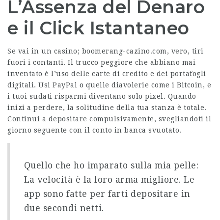
L’Assenza del Denaro
e il Click Istantaneo
Se vai in un casino;
boomerang-cazino.com
, vero, tiri
fuori i contanti. Il trucco peggiore che abbiano mai
inventato è l’uso delle carte di credito e dei portafogli
digitali. Usi PayPal o quelle diavolerie come i Bitcoin, e
i tuoi sudati risparmi diventano solo pixel. Quando
inizi a perdere, la solitudine della tua stanza è totale.
Continui a depositare compulsivamente, svegliandoti il
giorno seguente con il conto in banca svuotato.
Quello che ho imparato sulla mia pelle:
La velocità è la loro arma migliore. Le
app sono fatte per farti depositare in
due secondi netti.