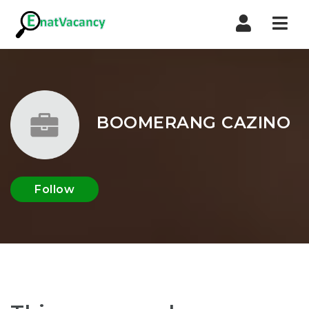
Nav
BOOMERANG CAZINO
Follow