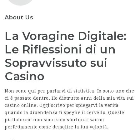
About Us
La Voragine Digitale:
Le Riflessioni di un
Sopravvissuto sui
Casino
Non sono qui per parlarvi di statistica. Io sono uno che
ci è passato dentro. Ho distrutto anni della mia vita sui
casino online. Oggi scrivo per spiegarvi la verità
quando la dipendenza ti spegne il cervello. Queste
piattaforme non sono solo sfortuna: sanno
perfettamente come demolire la tua volontà.