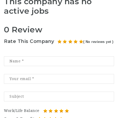
This company has no
active jobs
0 Review
Rate This Company
( No reviews yet )
Work/Life Balance