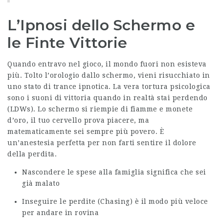
L’Ipnosi dello Schermo e
le Finte Vittorie
Quando entravo nel gioco, il mondo fuori non esisteva
più. Tolto l’orologio dallo schermo, vieni risucchiato in
uno stato di trance ipnotica. La vera tortura psicologica
sono i suoni di vittoria quando in realtà stai perdendo
(LDWs). Lo schermo si riempie di fiamme e monete
d’oro, il tuo cervello prova piacere, ma
matematicamente sei sempre più povero. È
un’anestesia perfetta per non farti sentire il dolore
della perdita.
Nascondere le spese alla famiglia significa che sei
già malato
Inseguire le perdite (Chasing) è il modo più veloce
per andare in rovina