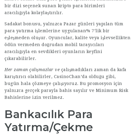
bir dizi seçenek sunan kripto para birimleri
aracılığıyla kolaylaştırılır.
Sadakat bonusu, yalnızca Pazar günleri yapılan tüm
para yatırma işlemlerine uygulanan% 7’lik bir
eşleşmeden oluşur. Oyuncular, kalite veya işlevsellikten
ödün vermeden doğrudan mobil tarayıcıları
aracılığıyla en sevdikleri oyunların keyfini
çıkarabilirler.
Her zaman çalışmazlar ve
çalışmadıkları zaman da kafa
karıştırıcı olabilirler, CasinoChan’da olduğu gibi,
bugün hala çözmeye çalışıyoruz. Bu promosyon için
yalnızca gerçek parayla bahis sayılır ve Minimum Risk
Bahislerine izin verilmez.
Bankacılık Para
Yatırma/Çekme