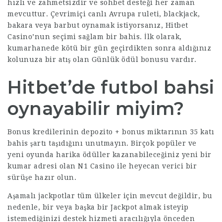
hızlı ve zahmetsizdir ve sohbet desteği her zaman
mevcuttur. Çevrimiçi canlı Avrupa ruleti, blackjack,
bakara veya barbut oynamak istiyorsanız, Hitbet
Casino’nun seçimi sağlam bir bahis. İlk olarak,
kumarhanede kötü bir gün geçirdikten sonra aldığınız
kolunuza bir atış olan Günlük ödül bonusu vardır.
Hitbet’de futbol bahsi
oynayabilir miyim?
Bonus kredilerinin depozito + bonus miktarının 35 katı
bahis şartı taşıdığını unutmayın. Birçok popüler ve
yeni oyunda harika ödüller kazanabileceğiniz yeni bir
kumar adresi olan N1 Casino ile heyecan verici bir
sürüşe hazır olun.
Aşamalı jackpotlar tüm ülkeler için mevcut değildir, bu
nedenle, bir veya başka bir Jackpot almak isteyip
istemediğinizi destek hizmeti aracılığıyla önceden