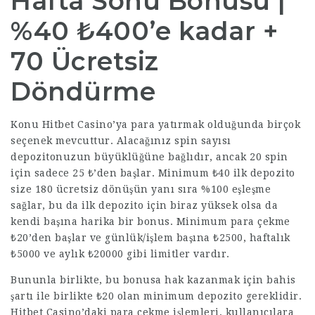
Hafta Sonu Bonusu |
%40 ₺400’e kadar +
70 Ücretsiz
Döndürme
Konu Hitbet Casino’ya para yatırmak olduğunda birçok
seçenek mevcuttur. Alacağınız spin sayısı
depozitonuzun büyüklüğüne bağlıdır, ancak 20 spin
için sadece 25 ₺’den başlar. Minimum ₺40 ilk depozito
size 180 ücretsiz dönüşün yanı sıra %100 eşleşme
sağlar, bu da ilk depozito için biraz yüksek olsa da
kendi başına harika bir bonus. Minimum para çekme
₺20’den başlar ve günlük/işlem başına ₺2500, haftalık
₺5000 ve aylık ₺20000 gibi limitler vardır.
Bununla birlikte, bu bonusa hak kazanmak için bahis
şartı ile birlikte ₺20 olan minimum depozito gereklidir.
Hitbet Casino’daki para çekme işlemleri, kullanıcılara