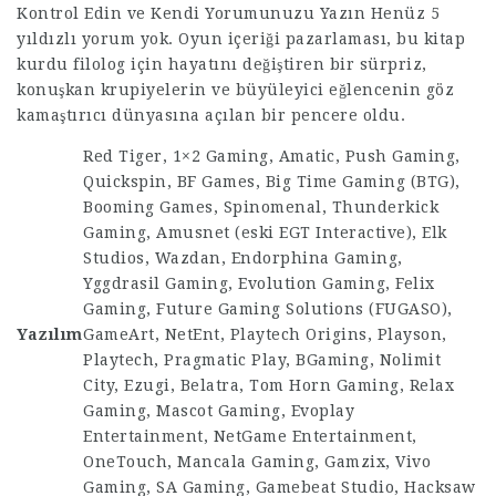
Kontrol Edin ve Kendi Yorumunuzu Yazın Henüz 5
yıldızlı yorum yok. Oyun içeriği pazarlaması, bu kitap
kurdu filolog için hayatını değiştiren bir sürpriz,
konuşkan krupiyelerin ve büyüleyici eğlencenin göz
kamaştırıcı dünyasına açılan bir pencere oldu.
Red Tiger, 1×2 Gaming, Amatic, Push Gaming,
Quickspin, BF Games, Big Time Gaming (BTG),
Booming Games, Spinomenal, Thunderkick
Gaming, Amusnet (eski EGT Interactive), Elk
Studios, Wazdan, Endorphina Gaming,
Yggdrasil Gaming, Evolution Gaming, Felix
Gaming, Future Gaming Solutions (FUGASO),
Yazılım
GameArt, NetEnt, Playtech Origins, Playson,
Playtech, Pragmatic Play, BGaming, Nolimit
City, Ezugi, Belatra, Tom Horn Gaming, Relax
Gaming, Mascot Gaming, Evoplay
Entertainment, NetGame Entertainment,
OneTouch, Mancala Gaming, Gamzix, Vivo
Gaming, SA Gaming, Gamebeat Studio, Hacksaw