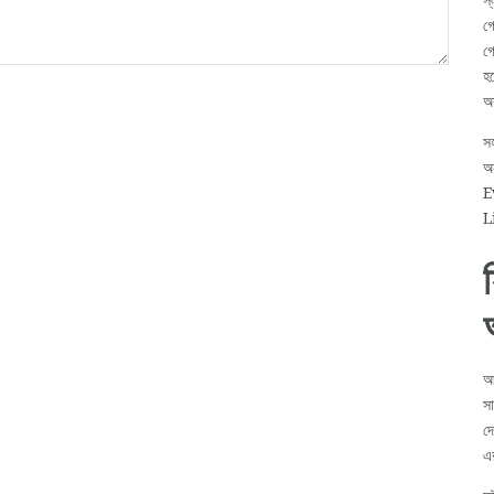
স
গ
গ
হ
অ
স
অ
E
L
আ
স
দ
এ