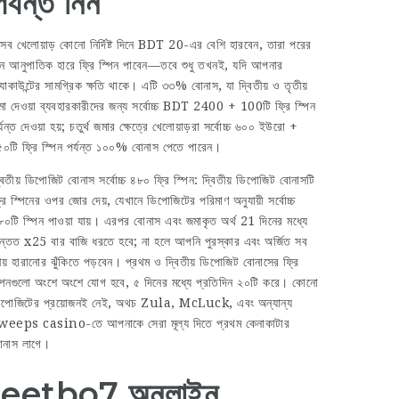
পর্যন্ত নিন
েসব খেলোয়াড় কোনো নির্দিষ্ট দিনে BDT 20-এর বেশি হারবেন, তারা পরের
িন আনুপাতিক হারে ফ্রি স্পিন পাবেন—তবে শুধু তখনই, যদি আপনার
্যাকাউন্টের সামগ্রিক ক্ষতি থাকে। এটি ৩৩% বোনাস, যা দ্বিতীয় ও তৃতীয়
মা দেওয়া ব্যবহারকারীদের জন্য সর্বোচ্চ BDT 2400 + 100টি ফ্রি স্পিন
্যন্ত দেওয়া হয়; চতুর্থ জমার ক্ষেত্রে খেলোয়াড়রা সর্বোচ্চ ৬০০ ইউরো +
৫০টি ফ্রি স্পিন পর্যন্ত ১০০% বোনাস পেতে পারেন।
্বিতীয় ডিপোজিট বোনাস সর্বোচ্চ ৪৮০ ফ্রি স্পিন: দ্বিতীয় ডিপোজিট বোনাসটি
্রি স্পিনের ওপর জোর দেয়, যেখানে ডিপোজিটের পরিমাণ অনুযায়ী সর্বোচ্চ
৮০টি স্পিন পাওয়া যায়। এরপর বোনাস এবং জমাকৃত অর্থ 21 দিনের মধ্যে
ন্তত x25 বার বাজি ধরতে হবে; না হলে আপনি পুরস্কার এবং অর্জিত সব
য় হারানোর ঝুঁকিতে পড়বেন। প্রথম ও দ্বিতীয় ডিপোজিট বোনাসের ফ্রি
্পিনগুলো অংশে অংশে যোগ হবে, ৫ দিনের মধ্যে প্রতিদিন ২০টি করে। কোনো
িপোজিটের প্রয়োজনই নেই, অথচ Zula, McLuck, এবং অন্যান্য
weeps casino-তে আপনাকে সেরা মূল্য দিতে প্রথম কেনাকাটার
োনাস লাগে।
jeetbo7 অনলাইন