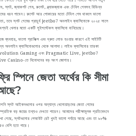
্লট খেলতে গিয়ে খুব দ্রুত টাকা শেষ হয়ে যেতে পারে। লবিতে আপনি নতুন
েম, স্লট, জ্যাকপট গেম, রুলেট, ব্ল্যাকজ্যাক এবং টেবিল গেমসহ বিভিন্ন
েমের ধরন পাবেন। রুলেট আর পোকারের মতো টেবিল গেম থাকলে ভালো
তো, তবে স্লট গেমের প্রাচুর্য jeetbo7 অনলাইন ক্যাসিনোকে ২০২৫ সালে
বশ্যই খেলার মতো একটি সুইপস্টেকস ক্যাসিনো বানিয়েছে।
হজ ব্যবহার, ভালো গ্রাফিক্স এবং দ্রুত লোড হওয়ার কারণে এই সাইটটি
ন্য অনলাইন ক্যাসিনোগুলোর থেকে আলাদা। লাইভ ক্যাসিনোর তারকা
volution Gaming এবং Pragmatic Live, jeetbo7
ive Casino-তে বিনোদনের বড় অংশ জোগায়।
ফ্রি স্পিনে জেতা অর্থের কি সীমা
আছে?
পনি স্লট আইকনগুলোর ওপর অন্যান্য খেলোয়াড়দের জেতা গেমের
াম্প্রতিক বড় জয়ের তথ্যও দেখতে পারেন। আমাদের পরীক্ষামূলক প্রতিবেদনে
েখা গেছে, স্লটগুলোর পেআউট রেট খুবই ভালো পর্যায়ে আছে এবং তা ৯৮%
রও বেশি হতে পারে।