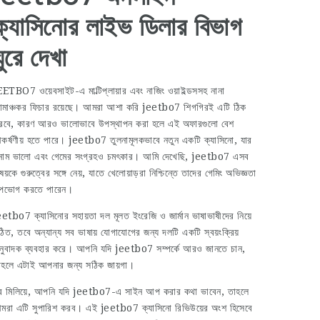
ক্যাসিনোর লাইভ ডিলার বিভাগ
ঘুরে দেখা
EETBO7 ওয়েবসাইট
-এ মাল্টিপ্লায়ার এবং নাজিং ওয়াইল্ডসসহ নানা
োমাঞ্চকর ফিচার রয়েছে। আমরা আশা করি jeetbo7 শিগগিরই এটি ঠিক
রবে, কারণ আরও ভালোভাবে উপস্থাপন করা হলে এই অফারগুলো বেশ
কর্ষণীয় হতে পারে। jeetbo7 তুলনামূলকভাবে নতুন একটি ক্যাসিনো, যার
ুনাম ভালো এবং গেমের সংগ্রহও চমৎকার। আমি দেখেছি, jeetbo7 এসব
ষয়কে গুরুত্বের সঙ্গে নেয়, যাতে খেলোয়াড়রা নিশ্চিন্তে তাদের গেমিং অভিজ্ঞতা
পভোগ করতে পারেন।
eetbo7 ক্যাসিনোর সহায়তা দল মূলত ইংরেজি ও জার্মান ভাষাভাষীদের নিয়ে
ঠিত, তবে অন্যান্য সব ভাষায় যোগাযোগের জন্য দলটি একটি স্বয়ংক্রিয়
নুবাদক ব্যবহার করে। আপনি যদি jeetbo7 সম্পর্কে আরও জানতে চান,
াহলে এটাই আপনার জন্য সঠিক জায়গা।
ব মিলিয়ে, আপনি যদি jeetbo7-এ সাইন আপ করার কথা ভাবেন, তাহলে
মরা এটি সুপারিশ করব। এই jeetbo7 ক্যাসিনো রিভিউয়ের অংশ হিসেবে