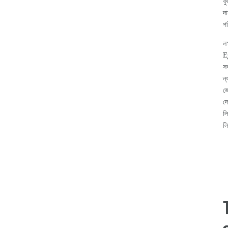
ফ
দ
প
ল
E
সব
ন্
জ
দ
লি
ল