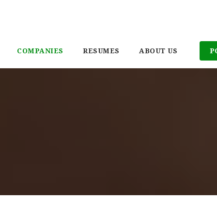
COMPANIES
RESUMES
ABOUT US
P