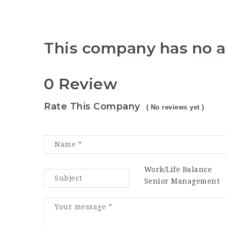
This company has no a
0 Review
Rate This Company
( No reviews yet )
Work/Life Balance
Senior Management