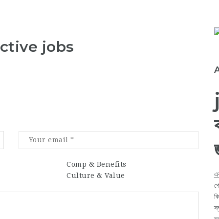
ctive jobs
Comp & Benefits
এ
Culture & Value
প
কি
স