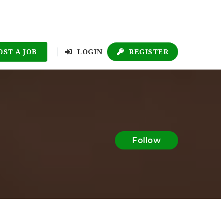
OST A JOB
LOGIN
REGISTER
Follow