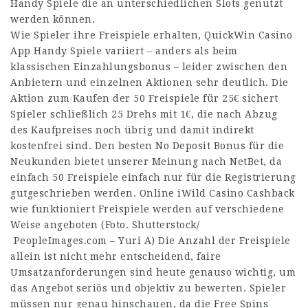
Handy Spiele
die an unterschiedlichen Slots genutzt
werden können.
Wie Spieler ihre Freispiele erhalten,
QuickWin Casino
App Handy Spiele
variiert – anders als beim
klassischen Einzahlungsbonus – leider zwischen den
Anbietern und einzelnen Aktionen sehr deutlich. Die
Aktion zum Kaufen der 50 Freispiele für 25€ sichert
Spieler schließlich 25 Drehs mit 1€, die nach Abzug
des Kaufpreises noch übrig und damit indirekt
kostenfrei sind. Den besten No Deposit Bonus für die
Neukunden bietet unserer Meinung nach NetBet, da
einfach 50 Freispiele einfach nur für die Registrierung
gutgeschrieben werden. Online
iWild Casino Cashback
wie funktioniert
Freispiele werden auf verschiedene
Weise angeboten (Foto. Shutterstock/
PeopleImages.com – Yuri A) Die Anzahl der Freispiele
allein ist nicht mehr entscheidend, faire
Umsatzanforderungen sind heute genauso wichtig, um
das Angebot seriös und objektiv zu bewerten. Spieler
müssen nur genau hinschauen, da die Free Spins