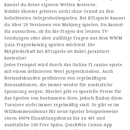
kannst du deine eigenen Welten kreieren.
Bubble Shooter gehören nicht ohne Grund zu den
beliebtesten Gelegenheitsspielen. Bei RTLspiele kannst
du über 20 Versionen von Mahjong spielen. Du kannst
dir aussuchen, ob du die Fragen der letzten TV-
Sendungen oder aber zufällige Fragen aus dem WWM
Quiz-Fragenkatalog spielen möchtest. Die
Mitgliedschaft bei RTLspiele ist dabei garantiert
kostenlos!
Jedes Freispiel wird durch das Online
f1 casino spiele
mit einem definierten Wert gutgeschrieben. Auch
Bestandskunden profitieren von regelmäßigen
Bonusaktionen, die immer wieder für zusätzliche
Spannung sorgen. Hierbei gibt es spezielle Preise für
das Spielen von bestimmten Slots, jedoch finden diese
Turniere nicht immer regelmäßig statt. So gibt es im
Willkommensbonus für neue Spieler beispielsweise
einen 400% Einzahlungsbonus bis zu 40€ und
zusätzliche 100 Free Spins,
QuickWin Casino App