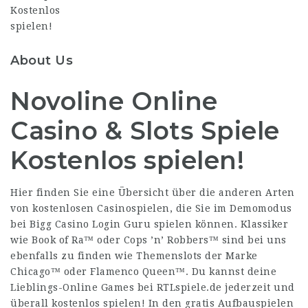
About Us
Novoline Online
Casino & Slots Spiele
Kostenlos spielen!
Hier finden Sie eine Übersicht über die anderen Arten
von kostenlosen Casinospielen, die Sie im Demomodus
bei
Bigg Casino Login
Guru spielen können. Klassiker
wie Book of Ra™ oder Cops ’n’ Robbers™ sind bei uns
ebenfalls zu finden wie Themenslots der Marke
Chicago™ oder Flamenco Queen™. Du kannst deine
Lieblings-Online Games bei RTLspiele.de jederzeit und
überall kostenlos spielen! In den gratis Aufbauspielen