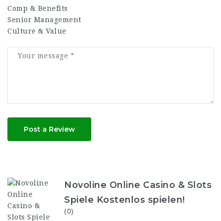
Comp & Benefits
Senior Management
Culture & Value
Post a Review
Novoline Online Casino & Slots
Spiele Kostenlos spielen!
(0)