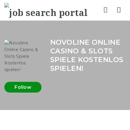
Nav
NOVOLINE ONLINE
CASINO & SLOTS
SPIELE KOSTENLOS
SPIELEN!
Follow