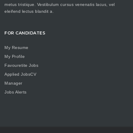
metus tristique. Vestibulum cursus venenatis lacus, vel
eleifend lectus blandit a.
FOR CANDIDATES
My Resume
My Profile
Favouretite Jobs
Applied JobsCV
Manager
Jobs Alerts