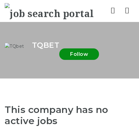
Nav
TQBET
Follow
This company has no
active jobs