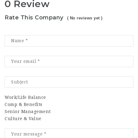
0 Review
Rate This Company
( No reviews yet )
Work/Life Balance
Comp & Benefits
Senior Management
Culture & Value