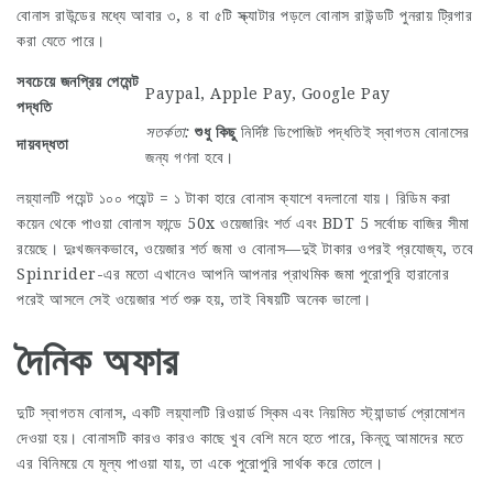
বোনাস রাউন্ডের মধ্যে আবার ৩, ৪ বা ৫টি স্ক্যাটার পড়লে বোনাস রাউন্ডটি পুনরায় ট্রিগার
করা যেতে পারে।
সবচেয়ে জনপ্রিয় পেমেন্ট
Paypal, Apple Pay, Google Pay
পদ্ধতি
সতর্কতা:
শুধু কিছু
নির্দিষ্ট ডিপোজিট পদ্ধতিই স্বাগতম বোনাসের
দায়বদ্ধতা
জন্য গণনা হবে।
লয়্যালটি পয়েন্ট ১০০ পয়েন্ট = ১ টাকা হারে বোনাস ক্যাশে বদলানো যায়। রিডিম করা
কয়েন থেকে পাওয়া বোনাস ফান্ডে 50x ওয়েজারিং শর্ত এবং BDT 5 সর্বোচ্চ বাজির সীমা
রয়েছে। দুঃখজনকভাবে, ওয়েজার শর্ত জমা ও বোনাস—দুই টাকার ওপরই প্রযোজ্য, তবে
Spinrider-এর মতো এখানেও আপনি আপনার প্রাথমিক জমা পুরোপুরি হারানোর
পরেই আসলে সেই ওয়েজার শর্ত শুরু হয়, তাই বিষয়টি অনেক ভালো।
দৈনিক অফার
দুটি স্বাগতম বোনাস, একটি লয়্যালটি রিওয়ার্ড স্কিম এবং নিয়মিত স্ট্যান্ডার্ড প্রোমোশন
দেওয়া হয়। বোনাসটি কারও কারও কাছে খুব বেশি মনে হতে পারে, কিন্তু আমাদের মতে
এর বিনিময়ে যে মূল্য পাওয়া যায়, তা একে পুরোপুরি সার্থক করে তোলে।